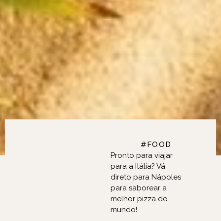
#FASHION
FASHION, BEAUTY,
Pronto para viajar
para a Itália? Vá
direto para Nápoles
para saborear a
melhor pizza do
mundo!