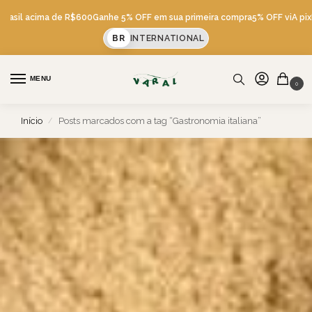
sil acima de R$600
Ganhe 5% OFF em sua primeira compra
5% OFF viA pix
Fret
BR
INTERNATIONAL
MENU
0
Início
Posts marcados com a tag “Gastronomia italiana”
/