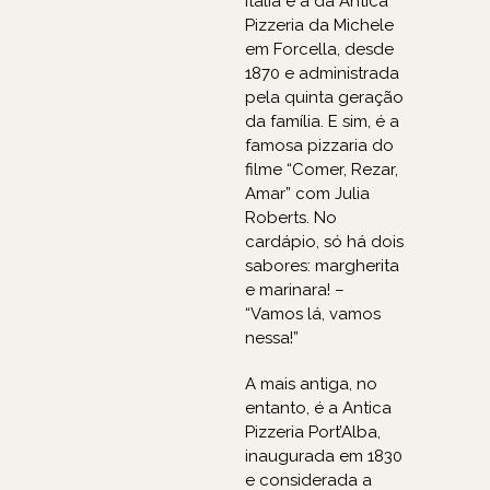
Itália é a da Antica
Pizzeria da Michele
em Forcella, desde
1870 e administrada
pela quinta geração
da família. E sim, é a
famosa pizzaria do
filme “Comer, Rezar,
Amar” com Julia
Roberts. No
cardápio, só há dois
sabores: margherita
e marinara! –
“Vamos lá, vamos
nessa!”
A mais antiga, no
entanto, é a Antica
Pizzeria Port’Alba,
inaugurada em 1830
e considerada a