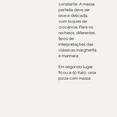
constante. A massa
perfeita deve ser
leve e delicada,
com toques de
crocância. Para os
recheios, diferentes
tipos de
interpretações das
clássicas margherita
e marinara.
Em segundo lugar
ficou a 50 Kalò, uma
pizza com massa
tradicional, porém
mais fina que o
habitual, o que
garante melhor
digestão. No
cardápio, você