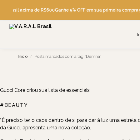
Pesquise
is Brasil acima de R$600
Ganhe 5% OFF em sua primeira compra
5
I
Início
Posts marcados com a tag “Demna”
/
Gucci Core criou sua lista de essenciais
#BEAUTY
FASHION, BEAUTY, TRAVEL, FOOD
“É preciso ter o caos dentro de si para dar à luz uma estrela ci
da
Gucci
, apresenta uma nova coleção.