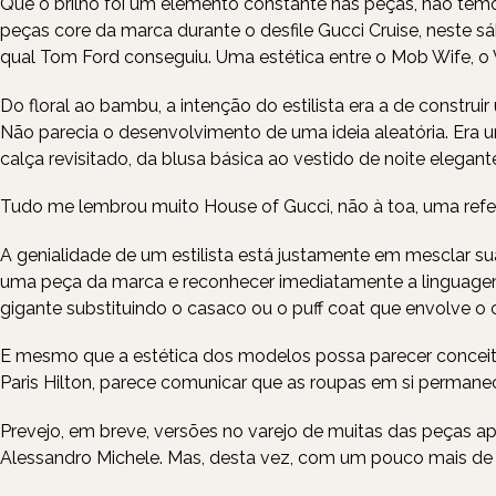
Que o brilho foi um elemento constante nas peças, não temos
peças core da marca durante o desfile Gucci Cruise, neste 
qual Tom Ford conseguiu. Uma estética entre o Mob Wife, o V
Do floral ao bambu, a intenção do estilista era a de constr
Não parecia o desenvolvimento de uma ideia aleatória. Era
calça revisitado, da blusa básica ao vestido de noite elegant
Tudo me lembrou muito
House of Gucci,
não à toa, uma refe
A genialidade de um estilista está justamente em mesclar su
uma peça da marca e reconhecer imediatamente a linguagem 
gigante substituindo o casaco ou o puff coat que envolve o c
E mesmo que a estética dos modelos possa parecer conceit
Paris Hilton, parece comunicar que as roupas em si perma
Prevejo, em breve, versões no varejo de muitas das peças a
Alessandro Michele
. Mas, desta vez, com um pouco mais de 