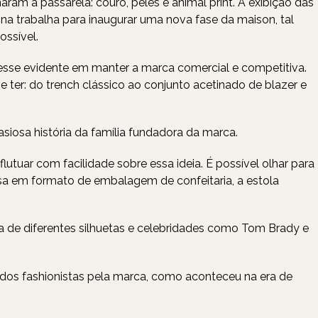
am a passarela: couro, peles e animal print. A exibição das
na trabalha para inaugurar uma nova fase da maison, tal
ossível.
eresse evidente em manter a marca comercial e competitiva.
e ter: do trench clássico ao conjunto acetinado de blazer e
asiosa história da família fundadora da marca.
tuar com facilidade sobre essa ideia. É possível olhar para
sa em formato de embalagem de confeitaria, a estola
de diferentes silhuetas e celebridades como Tom Brady e
 dos fashionistas pela marca, como aconteceu na era de