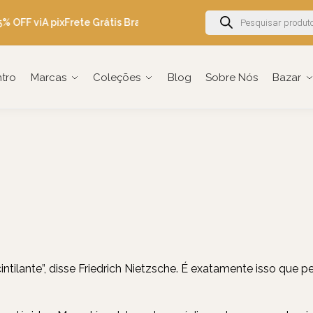
% OFF viA pix
Frete Grátis Brasil acima de R$600
Ganhe 5% OFF em 
ntro
Marcas
Coleções
Blog
Sobre Nós
Bazar
ntilante”, disse
Friedrich Nietzsche
. É exatamente isso que pe