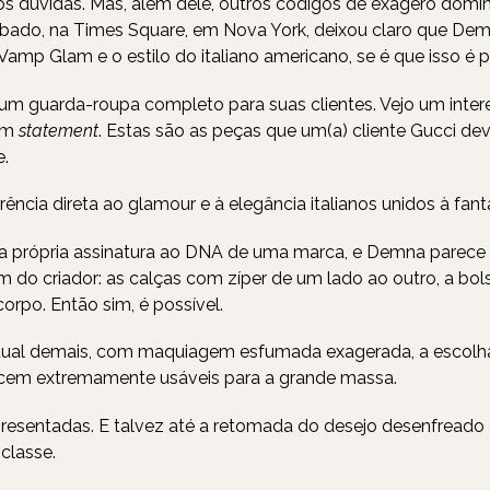
 dúvidas. Mas, além dele, outros códigos de exagero dominar
sábado, na Times Square, em Nova York, deixou claro que Dem
amp Glam e o estilo do italiano americano, se é que isso é p
uir um guarda-roupa completo para suas clientes. Vejo um int
 um
statement
. Estas são as peças que um(a) cliente Gucci dev
e.
rência direta ao glamour e à elegância italianos unidos à fant
a própria assinatura ao DNA de uma marca, e Demna parece flu
do criador: as calças com zíper de um lado ao outro, a bol
orpo. Então sim, é possível.
ual demais, com maquiagem esfumada exagerada, a escolha 
necem extremamente usáveis para a grande massa.
presentadas. E talvez até a retomada do desejo desenfreado
classe.