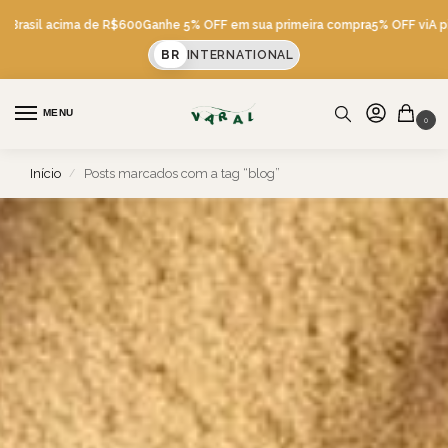
rasil acima de R$600
Ganhe 5% OFF em sua primeira compra
5% OFF viA pix
Fr
BR
INTERNATIONAL
MENU
0
Início
Posts marcados com a tag “blog”
/