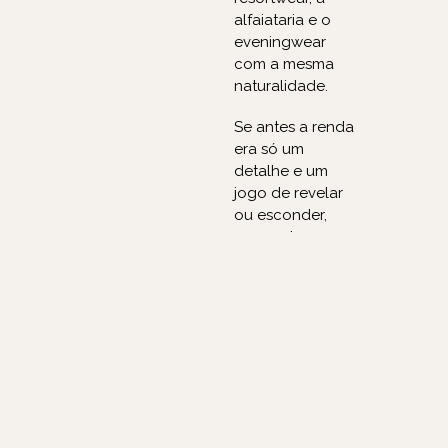
alfaiataria e o
eveningwear
com a mesma
naturalidade.
Se antes a renda
era só um
detalhe e um
jogo de revelar
ou esconder,
agora ela assume
o papel de peça
principal.