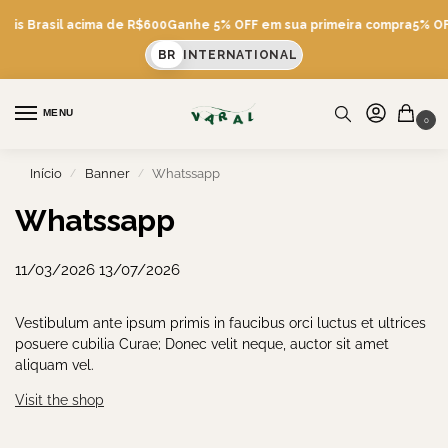
átis Brasil acima de R$600
Ganhe 5% OFF em sua primeira compra
5% OF
BR
INTERNATIONAL
MENU
0
Início
Banner
Whatssapp
/
/
Whatssapp
11/03/2026
13/07/2026
Vestibulum ante ipsum primis in faucibus orci luctus et ultrices
posuere cubilia Curae; Donec velit neque, auctor sit amet
aliquam vel.
Visit the shop