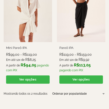
Mini Pareô IPA
Pareô IPA
R$
99,00
R$
119,00
R$
119,00
R$
159,00
–
–
R$
8,25
R$
9,92
Em até 12x de
Em até 12x de
R$
94,05
R$
113,05
A partir de
pagando
A partir de
com PIX
pagando com PIX
Ver opções
Ver opções
Mostrando todos os 2 resultados