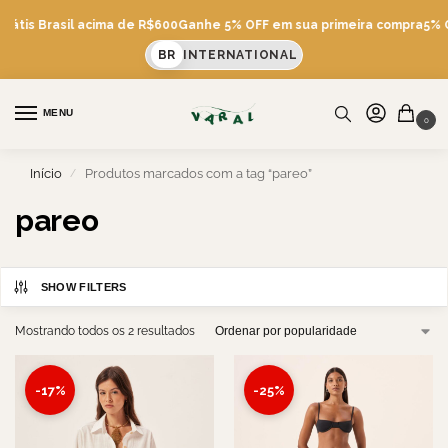
Grátis Brasil acima de R$600
Ganhe 5% OFF em sua primeira compra
5% O
BR
INTERNATIONAL
MENU
0
Início
Produtos marcados com a tag “pareo”
/
pareo
SHOW FILTERS
Mostrando todos os 2 resultados
-17%
-25%