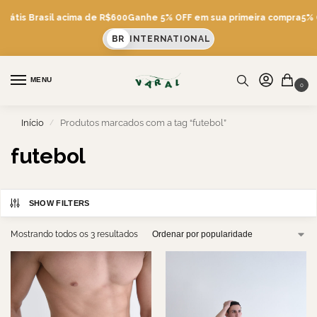
Grátis Brasil acima de R$600
Ganhe 5% OFF em sua primeira compra
5% O
BR
INTERNATIONAL
MENU
0
Início
Produtos marcados com a tag “futebol”
/
futebol
SHOW FILTERS
Mostrando todos os 3 resultados