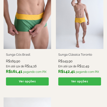
Sunga Cós Brasil
Sunga Clássica Toronto
R$
169,90
R$
149,90
R$
14,16
R$
12,49
Em até 12x de
Em até 12x de
R$
161,41
R$
142,41
pagando com PIX
pagando com PIX
Ver opções
Ver opções