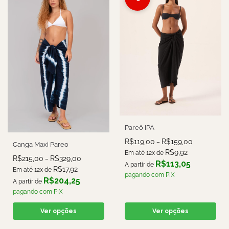
Pareô IPA
R$
119,00
R$
159,00
–
Canga Maxi Pareo
R$
9,92
Em até 12x de
R$
215,00
R$
329,00
–
R$
113,05
A partir de
R$
17,92
Em até 12x de
pagando com PIX
R$
204,25
A partir de
pagando com PIX
Ver opções
Ver opções