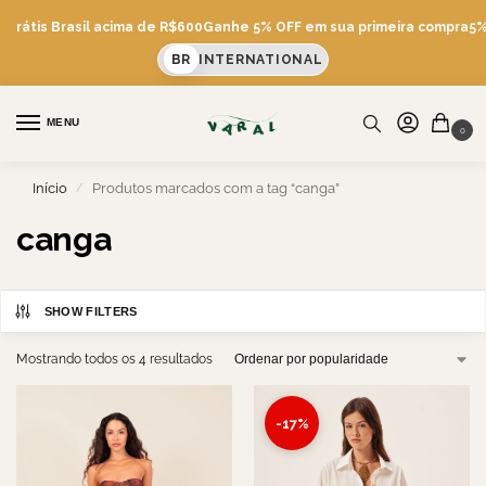
 Grátis Brasil acima de R$600
Ganhe 5% OFF em sua primeira compra
5% 
BR
INTERNATIONAL
MENU
0
Início
Produtos marcados com a tag “canga”
/
canga
SHOW FILTERS
Mostrando todos os 4 resultados
-17%