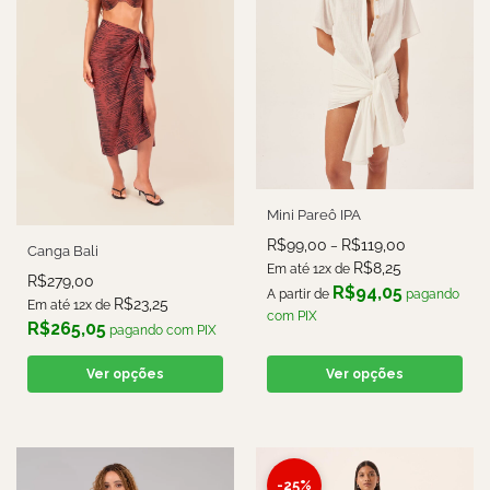
Mini Pareô IPA
R$
99,00
R$
119,00
–
Canga Bali
R$
8,25
Em até 12x de
R$
279,00
R$
94,05
A partir de
pagando
R$
23,25
Em até 12x de
com PIX
R$
265,05
pagando com PIX
Ver opções
Ver opções
-25%