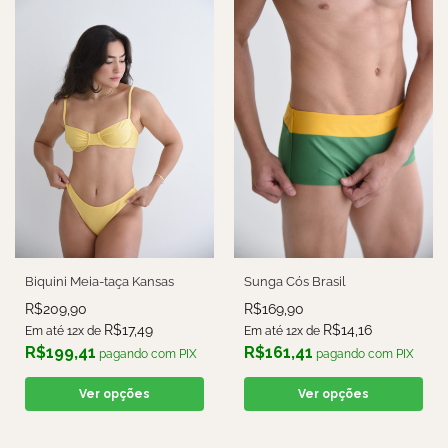
Biquini Meia-taça Kansas
Sunga Cós Brasil
R$
209,90
R$
169,90
R$
17,49
R$
14,16
Em até 12x de
Em até 12x de
R$
199,41
R$
161,41
pagando com PIX
pagando com PIX
Ver opções
Ver opções