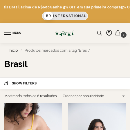
átis Brasil acima de R$600
Ganhe 5% OFF em sua primeira compra
5% OF
BR
INTERNATIONAL
MENU
0
Início
Produtos marcados com a tag “Brasil”
/
Brasil
SHOW FILTERS
Mostrando todos os 6 resultados