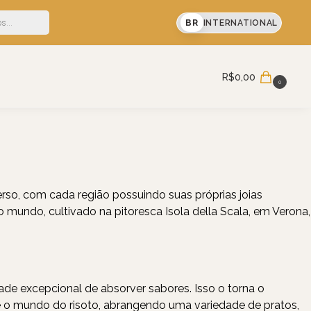
F em sua primeira compra
BR
INTERNATIONAL
Pesquisar
R$
0,00
0
erso, com cada região possuindo suas próprias joias
mundo, cultivado na pitoresca Isola della Scala, em Verona,
de excepcional de absorver sabores. Isso o torna o
de o mundo do risoto, abrangendo uma variedade de pratos,