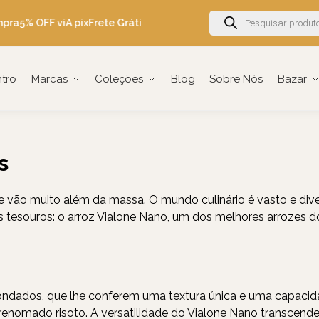
pra
5% OFF viA pix
Frete Grátis Brasil acima de R$600
Ganhe 5% OF
ntro
Marcas
Coleções
Blog
Sobre Nós
Bazar
s
que vão muito além da massa. O mundo culinário é vasto e div
tesouros: o arroz Vialone Nano, um dos melhores arrozes do 
dondados, que lhe conferem uma textura única e uma capacida
o renomado risoto. A versatilidade do Vialone Nano transcen