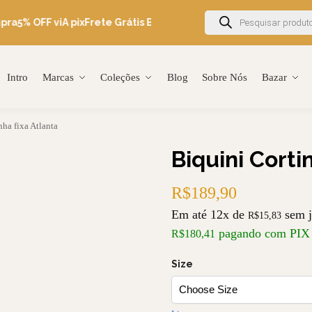
ra
5% OFF viA pix
Frete Grátis Brasil acima de R$600
Ganhe 5% OF
Intro
Marcas
Coleções
Blog
Sobre Nós
Bazar
nha fixa Atlanta
Biquini Corti
R$
189,90
Em até 12x de
sem j
R$
15,83
pagando com PIX
R$
180,41
Size