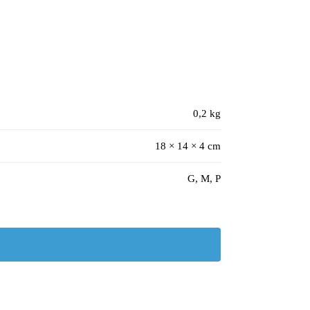
0,2 kg
18 × 14 × 4 cm
G, M, P