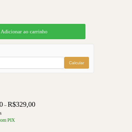
Adicionar ao carrinho
Calcular
0
R$
329,00
–
s
com PIX