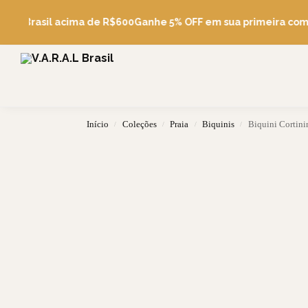
Pesquise
átis Brasil acima de R$600
Ganhe 5% OFF em sua primeira comp
Início
Coleções
Praia
Biquinis
Biquini Cortini
/
/
/
/