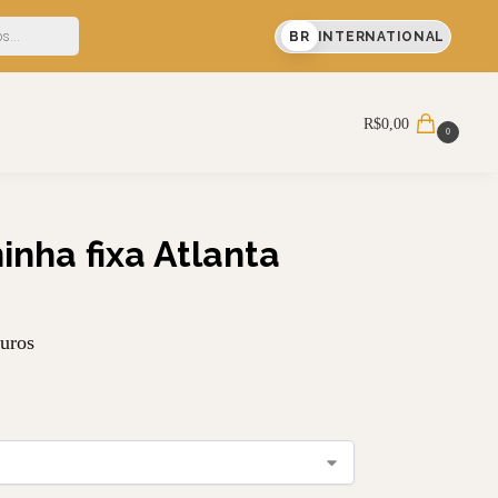
F em sua primeira compra
BR
INTERNATIONAL
Pesquisar
R$
0,00
0
ninha fixa Atlanta
uros