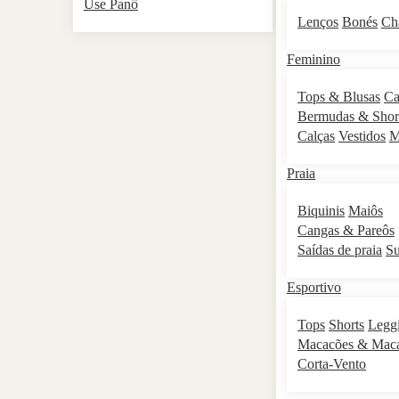
Use Panô
Lenços
Bonés
Ch
Feminino
Tops & Blusas
Ca
Bermudas & Shor
Calças
Vestidos
M
Praia
Biquinis
Maiôs
Cangas & Pareôs
Saídas de praia
S
Esportivo
Tops
Shorts
Legg
Macacões & Mac
Corta-Vento