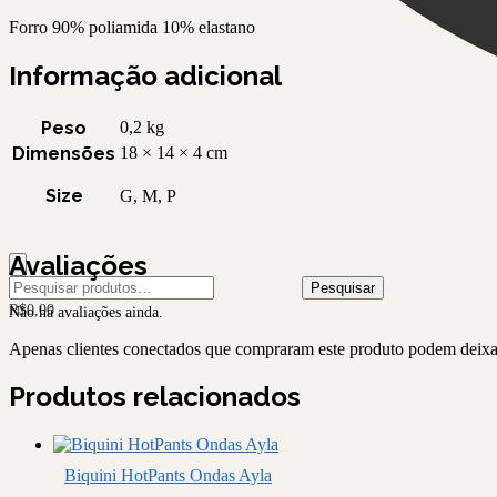
Forro 90% poliamida 10% elastano
Informação adicional
Peso
0,2 kg
Dimensões
18 × 14 × 4 cm
Size
G, M, P
Avaliações
Pesquisar
Pesquisar
por:
R$
0,00
Não há avaliações ainda.
Apenas clientes conectados que compraram este produto podem deixa
Produtos relacionados
Biquini HotPants Ondas Ayla