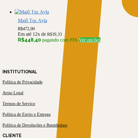
várias
produto
variantes.
As
opções
Maiô Tqc Ayla
podem
ser
R$
472,00
Em até 12x de
escolhidas
R$
39,33
Este
R$
448,40
pagando com PIX
Ver opções
na
produto
página
tem
do
várias
produto
variantes.
As
INSTITUTIONAL
opções
podem
Política de Privacidade
ser
escolhidas
Aviso Legal
na
página
Termos de Serviço
do
produto
Política de Envio e Entrega
Política de Devoluções e Reembolsos
CLIENTE