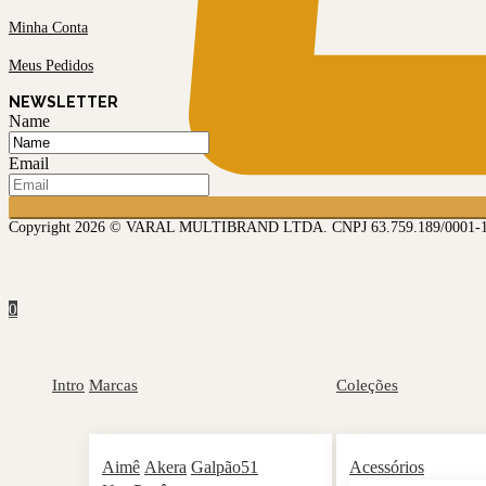
Minha Conta
Meus Pedidos
NEWSLETTER
Name
Email
Copyright 2026 © VARAL MULTIBRAND LTDA. CNPJ 63.759.189/0001-
0
Intro
Marcas
Coleções
Aimê
Akera
Galpão51
Acessórios