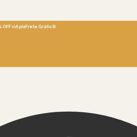
FF viA pix
Frete Grátis Brasil acima de R$600
Ganhe 5% OFF em s