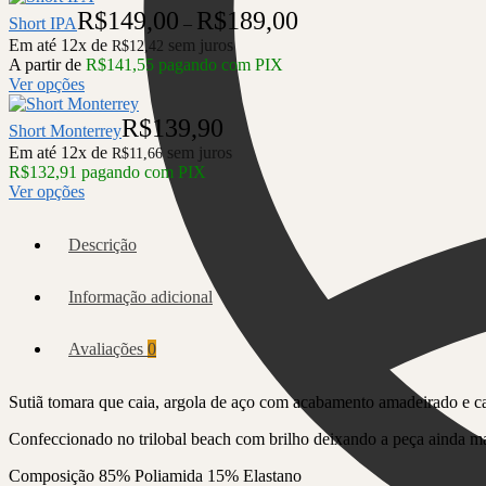
Faixa
R$
149,00
R$
189,00
Short IPA
–
de
Em até 12x de
sem juros
R$
12,42
preço:
A partir de
R$
141,55
pagando com PIX
R$149,00
Ver opções
através
R$189,00
R$
139,90
Short Monterrey
Em até 12x de
sem juros
R$
11,66
R$
132,91
pagando com PIX
Ver opções
Descrição
Informação adicional
Avaliações
0
Sutiã tomara que caia, argola de aço com acabamento amadeirado e c
Confeccionado no trilobal beach com brilho deixando a peça ainda m
Composição 85% Poliamida 15% Elastano