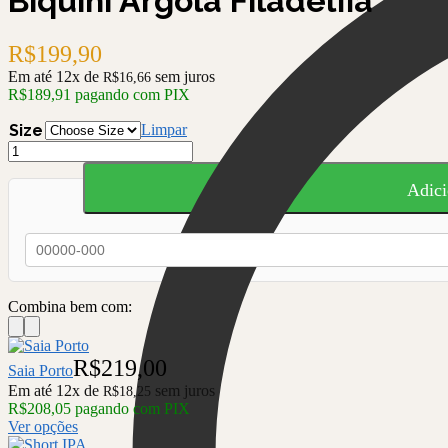
Biquini Argola Filadélfia
R$
199,90
Em até 12x de
sem juros
R$
16,66
R$
189,91
pagando com PIX
Size
Limpar
Biquini
Argola
Filadélfia
Adici
quantidade
Combina bem com:
R$
219,00
Saia Porto
Em até 12x de
sem juros
R$
18,25
R$
208,05
pagando com PIX
Ver opções