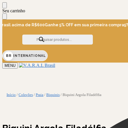
Skip
Skip
Seu carrinho
to
to
navigation
content
asil acima de R$600
Ganhe 5% OFF em sua primeira compra
5% O
Pesquisar
produtos
BR
INTERNATIONAL
MENU
Início
/
Coleções
/
Praia
/
Biquinis
/
Biquini Argola Filadélfia