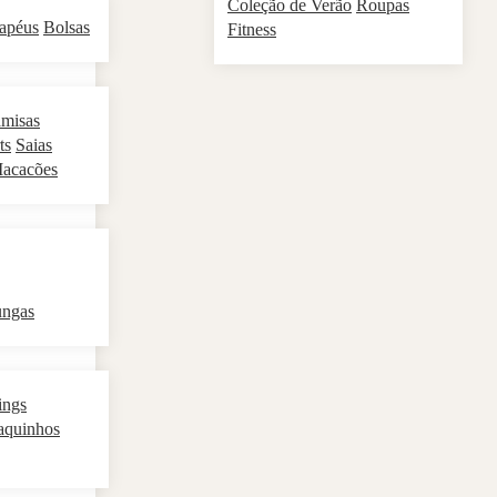
Coleção de Verão
Roupas
apéus
Bolsas
Fitness
misas
ts
Saias
acacões
ungas
ings
aquinhos