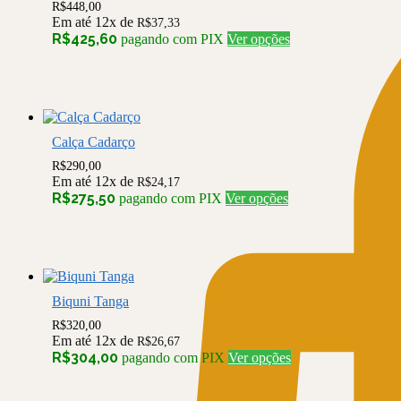
R$
448,00
Em até 12x de
R$
37,33
Este
R$
425,60
pagando com PIX
Ver opções
produto
tem
várias
variantes.
As
opções
Calça Cadarço
podem
ser
R$
290,00
Em até 12x de
escolhidas
R$
24,17
Este
R$
275,50
pagando com PIX
Ver opções
na
produto
página
tem
do
várias
produto
variantes.
As
opções
Biquni Tanga
podem
ser
R$
320,00
Em até 12x de
escolhidas
R$
26,67
Este
R$
304,00
pagando com PIX
Ver opções
na
produto
página
tem
do