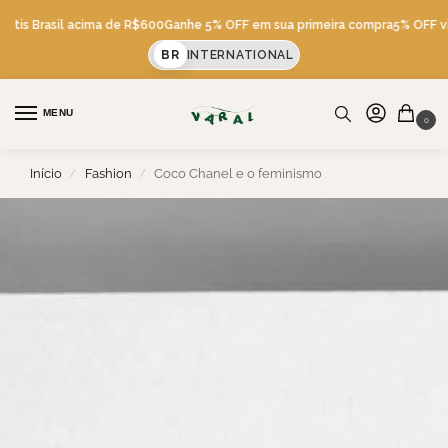
átis Brasil acima de R$600
Ganhe 5% OFF em sua primeira compra
5% OFF viA
BR
INTERNATIONAL
MENU
0
Início
Fashion
Coco Chanel e o feminismo
/
/