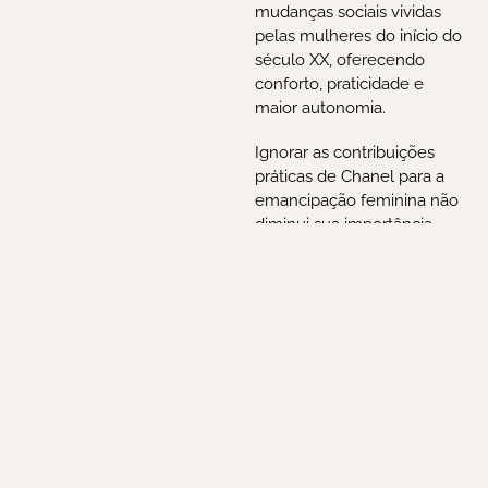
mudanças sociais vividas
pelas mulheres do início do
século XX, oferecendo
conforto, praticidade e
maior autonomia.
Ignorar as contribuições
práticas de Chanel para a
emancipação feminina não
diminui sua importância.
Chanel nunca se associou
aos movimentos feministas
organizados e, por vezes,
expressou visões
conservadoras sobre o
papel da mulher. Ainda
assim, seu próprio modo de
viver desafiou convenções
sociais, e sua influência na
moda atravessou gerações,