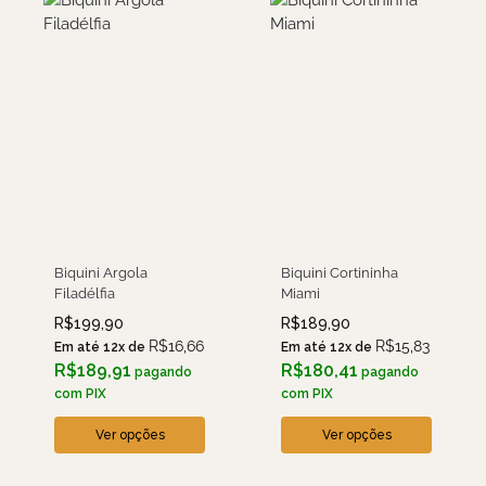
Biquini Argola
Biquini Cortininha
Filadélfia
Miami
R$
199,90
R$
189,90
R$
16,66
R$
15,83
Em até 12x de
Em até 12x de
R$
189,91
R$
180,41
pagando
pagando
com PIX
com PIX
Ver opções
Ver opções