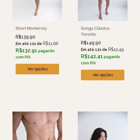
Short Monterrey
Sunga Clássica
Toronto
R$
139,90
R$
149,90
R$
11,66
Em até 12x de
R$
12,49
R$
132,91
Em até 12x de
pagando
R$
142,41
pagando
com PIX
com PIX
Ver opções
Ver opções