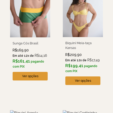
Biquini Meia-taça
Sunga Cós Brasil
Kansas
R$
169,90
R$
209,90
R$
14,16
Em até 12x de
R$
17,49
Em até 12x de
R$
161,41
pagando
R$
199,41
pagando
com PIX
com PIX
Ver opções
Ver opções